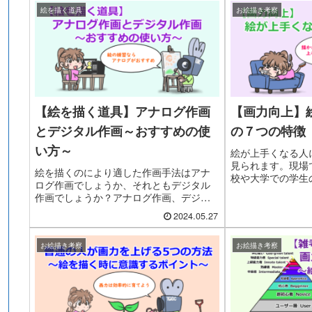
絵を描く道具
お絵描き考察
【絵を描く道具】アナログ作画
【画力向上】
とデジタル作画～おすすめの使
の７つの特徴
い方～
絵が上手くなる人
見られます。現場
絵を描くのにより適した作画手法はアナ
校や大学での学生
ログ作画でしょうか、それともデジタル
きた７つの特徴に
作画でしょうか？アナログ作画、デジタ
ル作画それぞれのメリットとデメリット
2024.05.27
を考えます。
お絵描き考察
お絵描き考察