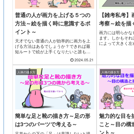
普通の人が画力を上げる５つの
【雑考私考】
方法～絵を描く時に意識するポ
考察～絵を描
イント～
画力には明らかな
ます。しかもそれ
天才でない普通の人が効率的に画力を上
によって大きく左
げる方法はあるでしょうか？できれば最
力の階層構造につ
短ルートで絵が上手くなりたいと誰もが
います。
思うでしょう。今回は絵を描く力をうま
2024.05.21
く育てる方法について考えてみます。
人体の描き方
人体の描き方
簡単な足と靴の描き方～足の形
魅力的な目を
は3つのパーツで考える～
こと～目の構
ント～
足首からの下の「足」は意識しないと描