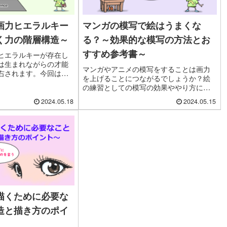
画力ヒエラルキー
マンガの模写で絵はうまくな
く力の階層構造～
る？～効果的な模写の方法とお
すすめ参考書～
ヒエラルキーが存在し
は生まれながらの才能
マンガやアニメの模写をすることは画力
右されます。今回は画
を上げることにつながるでしょうか？絵
いて考えてみたいと思
の練習としての模写の効果ややり方につ
いて考えてみます。模写向きの参考書も
2024.05.18
2024.05.15
紹介します。
描くために必要な
造と描き方のポイ