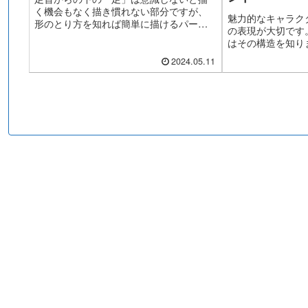
く機会もなく描き慣れない部分ですが、
魅力的なキャラク
形のとり方を知れば簡単に描けるパーツ
の表現が大切です
でもあります。3つの塊から足を描く方法
はその構造を知り
をここで習得してみましょう。
ば立体的で魅力的
2024.05.11
るでしょう。