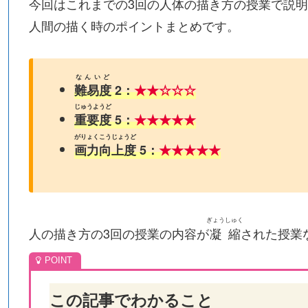
今回はこれまでの3回の人体の描き方の授業で説明
人間の描く時のポイントまとめです。
なんいど
難易度
2：
★
★
☆☆☆
じゅうようど
重要度
5：
★★★
★
★
がりょくこうじょうど
画力向上度
5：
★★★★
★
ぎょうしゅく
人の描き方の3回の授業の内容が
凝縮
された授業
この記事でわかること