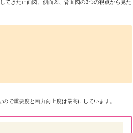
してきた正面図、側面図、背面図の3つの
視点
から見た
なので重要度と画力向上度は最高にしています。