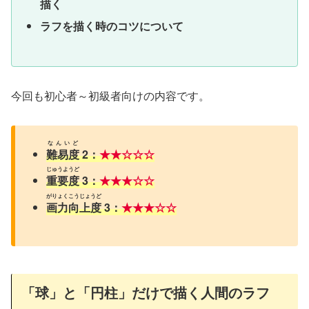
描く
ラフを描く時のコツについて
今回も初心者～初級者向けの内容です。
なんいど
難易度
2：
★★☆☆☆
じゅうようど
重要度
3：
★★★
☆☆
がりょくこうじょうど
画力向上度
3：
★★★
☆☆
「球」と「円柱」だけで描く人間のラフ