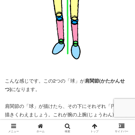
こんな感じです。この2つの「球」が
肩関節(かたかんせ
つ)
になります。
肩関節の「球」が描けたら、その下にそれぞれ「円柱」を
描きくわえましょう。これが腕の上腕(じょうわん)部分と
なります。上腕の「円柱」の長さは腹の「球」の中間まで
くらいが良いでしょう。
メニュー
ホーム
検索
トップ
サイドバー